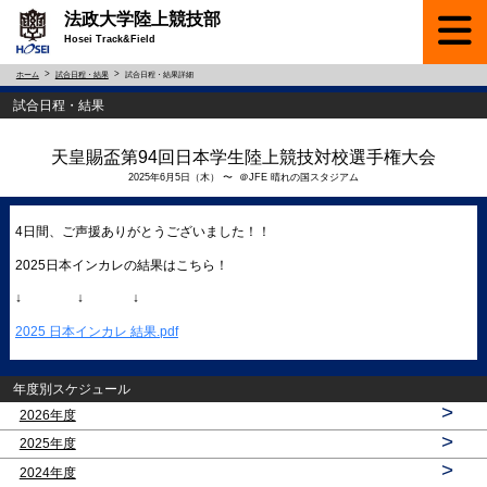
法政大学陸上競技部
Hosei Track&Field
ホーム
試合日程・結果
試合日程・結果詳細
試合日程・結果
天皇賜盃第94回日本学生陸上競技対校選手権大会
2025年6月5日（木） 〜 ＠JFE 晴れの国スタジアム
4日間、ご声援ありがとうございました！！
2025日本インカレの結果はこちら！
↓ ↓ ↓
2025 日本インカレ 結果.pdf
年度別スケジュール
>
2026年度
>
2025年度
>
2024年度