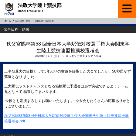
法政大学陸上競技部
Hosei Track&Field
ホーム
試合日程・結果
試合日程・結果詳細
試合日程・結果
秩父宮賜杯第58 回全日本大学駅伝対校選手権大会関東学
生陸上競技連盟推薦校選考会
2026年5月4日（月） 〜 ＠レモンガススタジアム平塚
上半期最大の目標として5年ぶりの突破を目指した大会でしたが、56秒届かず
落選となり ました。
三大駅伝ラストチャンスとなる箱根駅伝予選会は必ず突破できるようチーム一
丸となって 精進してまいります。
今後とも応援よろしくお願いいたします。 今大会もたくさんの応援ありがと
うございました。
秩父宮賜杯第58回全日本大学駅伝対校選手権大会関東学生陸上競技連盟推薦
校選考会.pdf