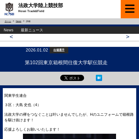
法政大学陸上競技部
Hosei Track&Field
ホーム
News
詳細
News 最新ニュース
<
>
2026.01.02
出場選手
第102回東京箱根間往復大学駅伝競走
関東学生連合
３区：大島 史也（4）
法政大学の襷をつなぐことは叶いませんでしたが、Hのユニフォームで箱根路
を駆け抜けます！
応援よろしくお願いいたします！