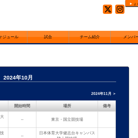
よ
ケジュール
試合
チーム紹介
メンバ
2024年10月
2024年11月 ＞
開始時間
場所
備考
権大
--
東京・国立競技場
競技
日本体育大学健志台キャンパス
--