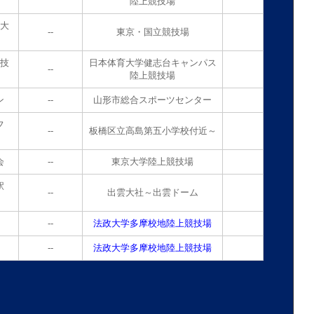
陸上競技場
権大
--
東京・国立競技場
競技
日本体育大学健志台キャンパス
--
陸上競技場
ン
--
山形市総合スポーツセンター
フ
--
板橋区立高島第五小学校付近～
会
--
東京大学陸上競技場
駅
--
出雲大社～出雲ドーム
--
法政大学多摩校地陸上競技場
--
法政大学多摩校地陸上競技場