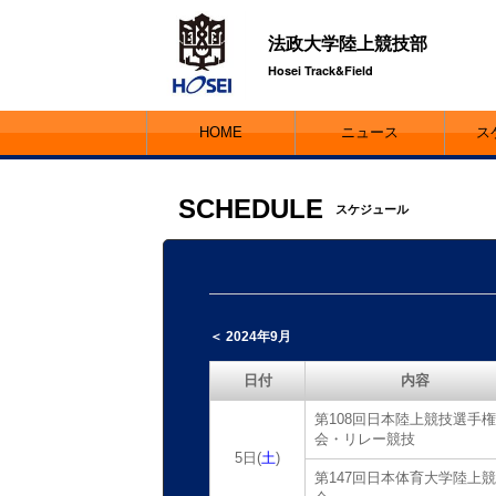
法政大学陸上競技部
Hosei Track&Field
HOME
ニュース
ス
SCHEDULE
スケジュール
＜ 2024年9月
日付
内容
第108回日本陸上競技選手
会・リレー競技
5日(
土
)
第147回日本体育大学陸上