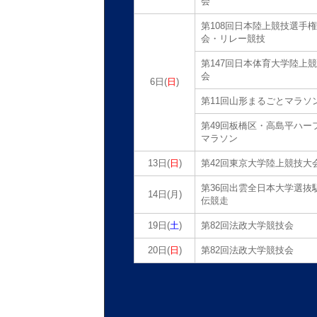
会
第108回日本陸上競技選手
会・リレー競技
第147回日本体育大学陸上
会
6日(
日
)
第11回山形まるごとマラソ
第49回板橋区・高島平ハー
マラソン
13日(
日
)
第42回東京大学陸上競技大
第36回出雲全日本大学選抜
14日(月)
伝競走
19日(
土
)
第82回法政大学競技会
20日(
日
)
第82回法政大学競技会