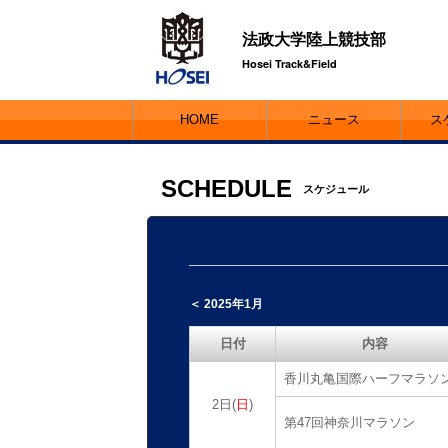
法政大学陸上競技部
Hosei Track&Field
HOME
ニュース
ス
SCHEDULE
スケジュール
＜ 2025年1月
日付
内容
香川丸亀国際ハーフマラソ
2日(
日
)
第47回神奈川マラソン