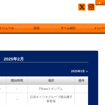
よ
ケジュール
試合
チーム紹介
メンバ
2025年2月
2025年3月 ＞
開始時間
場所
備考
ン
--
Pikaraスタジアム
日清オイリオグループ横浜磯子
--
事業場