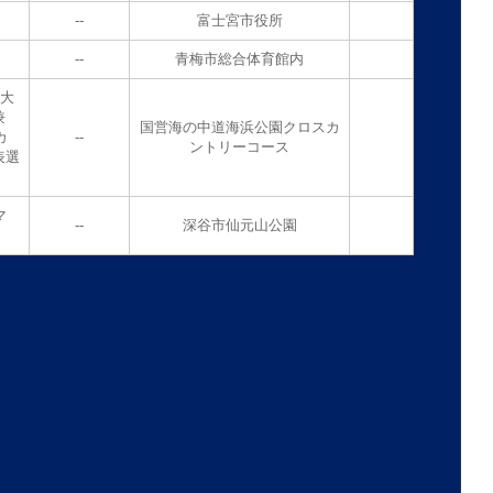
--
富士宮市役所
--
青梅市総合体育館内
権大
兼
国営海の中道海浜公園クロスカ
カ
--
ントリーコース
表選
マ
--
深谷市仙元山公園