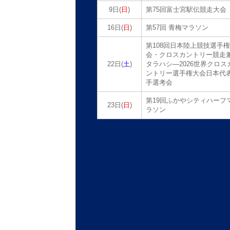
9日(
日
)
第75回富士宮駅伝競走大会
16日(
日
)
第57回 青梅マラソン
第108回日本陸上競技選手
会・クロスカントリー競走
22日(
土
)
タラハシ―2026世界クロス
ントリー選手権大会日本代
手選考会
第19回ふかやシティハーフ
23日(
日
)
ラソン