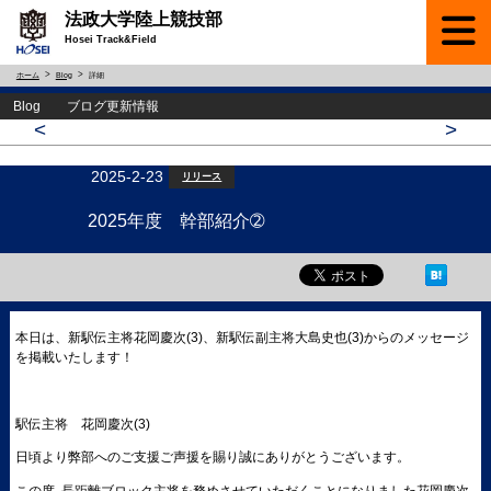
法政大学陸上競技部
Hosei Track&Field
ホーム
Blog
詳細
Blog ブログ更新情報
<
>
2025-2-23
リリース
2025年度 幹部紹介➁
本日は、新駅伝主将花岡慶次(3)、新駅伝副主将大島史也(3)からのメッセージ
を掲載いたします！
駅伝主将 花岡慶次(3)
日頃より弊部へのご支援ご声援を賜り誠にありがとうございます。
この度､長距離ブロック主将を務めさせていただくことになりました花岡慶次