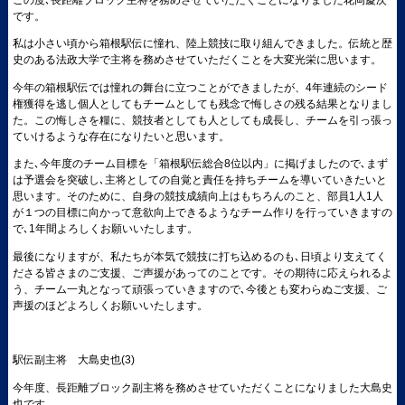
です。
私は小さい頃から箱根駅伝に憧れ、陸上競技に取り組んできました。伝統と歴
史のある法政大学で主将を務めさせていただくことを大変光栄に思います。
今年の箱根駅伝では憧れの舞台に立つことができましたが、4年連続のシード
権獲得を逃し個人としてもチームとしても残念で悔しさの残る結果となりまし
た。この悔しさを糧に、競技者としても人としても成長し、チームを引っ張っ
ていけるような存在になりたいと思います。
また､今年度のチーム目標を「箱根駅伝総合8位以内」に掲げましたので､まず
は予選会を突破し､主将としての自覚と責任を持ちチームを導いていきたいと
思います。そのために、自身の競技成績向上はもちろんのこと、部員1人1人
が１つの目標に向かって意欲向上できるようなチーム作りを行っていきますの
で､1年間よろしくお願いいたします。
最後になりますが、私たちが本気で競技に打ち込めるのも､日頃より支えてく
ださる皆さまのご支援、ご声援があってのことです。その期待に応えられるよ
う、チーム一丸となって頑張っていきますので､今後とも変わらぬご支援、ご
声援のほどよろしくお願いいたします。
駅伝副主将 大島史也(3)
今年度、長距離ブロック副主将を務めさせていただくことになりました大島史
也です。