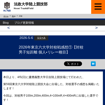
法政大学陸上競技部
Hosei Track&Field
ホーム
Blog
詳細
Blog ブログ更新情報
<
>
2026-5-6
リリース
2026年東京六大学対校戦感想①【対校
男子短距離 個人•リレー種目】
本日より、4/5(日)に慶應義塾大学日吉陸上競技場にて行われた、
第59回東京六大学対校陸上競技大会に出場した、対校選手の感想を掲載いた
します！
今回は、対校男子100m,200m,400m,4×100mR,4×400mRに出場した選手で
す！