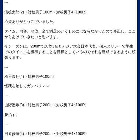
---
濱椋太郎(2)〈対校男子100m・対校男子4×100R〉
応援ありがとうございました。
タイム、内容、順位、全て満足のいくものにはならなかったので修正し、ここ
からあげていきたいと思います。
今シーズンは、200mで20秒3台とアジア大会日本代表、個人とリレーで学生
でのタイトルを獲得することを目標としているのでそれを達成できるように頑
張ります。
---
松谷温翔(4)〈対校男子100m〉
怪我を治してガンバリマス
---
山野遥希(3)〈対校男子200m・対校男子4×100R〉
腰治す。
---
田原歩睦(4)〈対校男子200m・対校男子4×100R〉