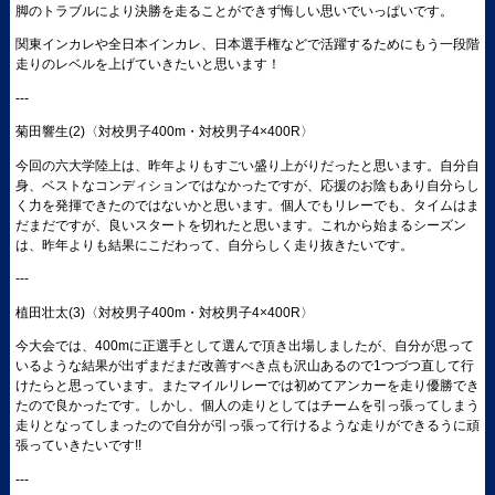
脚のトラブルにより決勝を走ることができず悔しい思いでいっぱいです。
関東インカレや全日本インカレ、日本選手権などで活躍するためにもう一段階
走りのレベルを上げていきたいと思います！
---
菊田響生(2)〈対校男子400m・対校男子4×400R〉
今回の六大学陸上は、昨年よりもすごい盛り上がりだったと思います。自分自
身、ベストなコンディションではなかったですが、応援のお陰もあり自分らし
く力を発揮できたのではないかと思います。個人でもリレーでも、タイムはま
だまだですが、良いスタートを切れたと思います。これから始まるシーズン
は、昨年よりも結果にこだわって、自分らしく走り抜きたいです。
---
植田壮太(3)〈対校男子400m・対校男子4×400R〉
今大会では、400mに正選手として選んで頂き出場しましたが、自分が思って
いるような結果が出ずまだまだ改善すべき点も沢山あるので1つづつ直して行
けたらと思っています。またマイルリレーでは初めてアンカーを走り優勝でき
たので良かったです。しかし、個人の走りとしてはチームを引っ張ってしまう
走りとなってしまったので自分が引っ張って行けるような走りができるうに頑
張っていきたいです!!
---