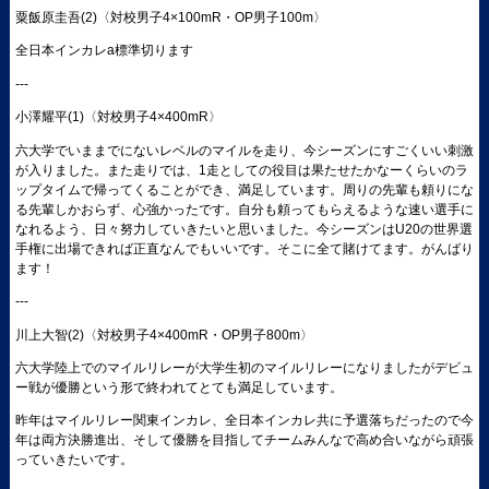
粟飯原圭吾(2)〈対校男子4×100mR・OP男子100m〉
全日本インカレa標準切ります
---
小澤耀平(1)〈対校男子4×400mR〉
六大学でいままでにないレベルのマイルを走り、今シーズンにすごくいい刺激
が入りました。また走りでは、1走としての役目は果たせたかなーくらいのラ
ップタイムで帰ってくることができ、満足しています。周りの先輩も頼りにな
る先輩しかおらず、心強かったです。自分も頼ってもらえるような速い選手に
なれるよう、日々努力していきたいと思いました。今シーズンはU20の世界選
手権に出場できれば正直なんでもいいです。そこに全て賭けてます。がんばり
ます！
---
川上大智(2)〈対校男子4×400mR・OP男子800m〉
六大学陸上でのマイルリレーが大学生初のマイルリレーになりましたがデビュ
ー戦が優勝という形で終われてとても満足しています。
昨年はマイルリレー関東インカレ、全日本インカレ共に予選落ちだったので今
年は両方決勝進出、そして優勝を目指してチームみんなで高め合いながら頑張
っていきたいです。