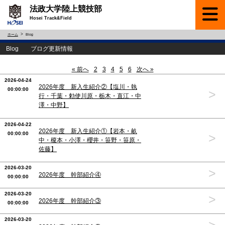
法政大学陸上競技部
Hosei Track&Field
ホーム
Blog
Blog ブログ更新情報
« 前へ
2
3
4
5
6
次へ »
2026-04-24
2026年度 新入生紹介②【塩川・執
00:00:00
>
行・千葉・勅使川原・栃木・直江・中
澤・中野】
2026-04-22
2026年度 新入生紹介①【岩本・畝
00:00:00
>
中・榎本・小澤・櫻井・笹野・笹原・
佐藤】
2026-03-20
>
2026年度 幹部紹介④
00:00:00
2026-03-20
>
2026年度 幹部紹介③
00:00:00
2026-03-20