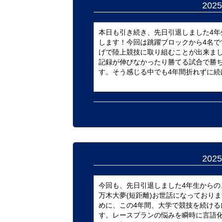
20
本日も引き続き、先日引退しました4
します！今回は跳躍ブロックから4名で
げで陸上競技に取り組むことが出来ま
記録が伸びなかったり勝てる試合で勝
す。そう感じる中でも4年間折れずに続け
20
今回も、先日引退しました4年生から
万木大夢(短距離)お世話になっており
めに、この4年間、大学で競技を続け
す。レースプランの悩みを瞬時に言語