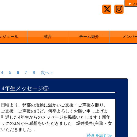
よ
ケジュール
試合
チーム紹介
メンバ
4
5
6
7
8
次へ »
25 4年生メッセージ⑥
！日頃より、弊部の活動に温かいご支援・ご声援を賜り、
、ご支援・ご声援のほど、何卒よろしくお願い申し上げま
日引退した4年生からのメッセージを掲載いたします！新年
ックの3名から感想をいただきました！堀井美空(主務・女
いただきました...
続きを読む≫