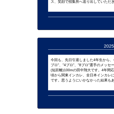
ス、笑顔で招集所へ送り出していただきま
20
今回も、先日引退しました4年生から、
ブロ"、"4ブロ"、"8ブロ"選手のメ
(短距離)100mの田中翔大です。4年
頃から関東インカレ、全日本インカレ
です。思うようにいかなかった結果もあり