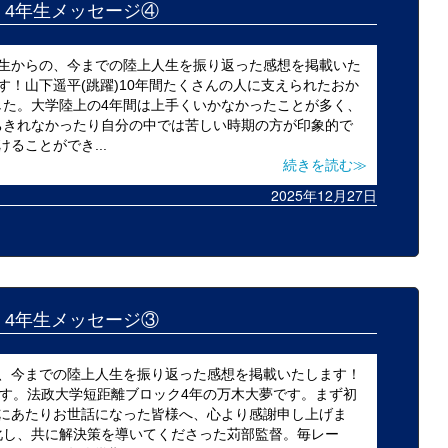
25 4年生メッセージ④
年生からの、今までの陸上人生を振り返った感想を掲載いた
す！山下遥平(跳躍)10年間たくさんの人に支えられたおか
した。大学陸上の4年間は上手くいかなかったことが多く、
ちきれなかったり自分の中では苦しい時期の方が印象的で
ることができ...
続きを読む≫
2025年12月27日
25 4年生メッセージ③
の、今までの陸上人生を振り返った感想を掲載いたします！
ます。法政大学短距離ブロック4年の万木大夢です。まず初
るにあたりお世話になった皆様へ、心より感謝申し上げま
化し、共に解決策を導いてくださった苅部監督。毎レー