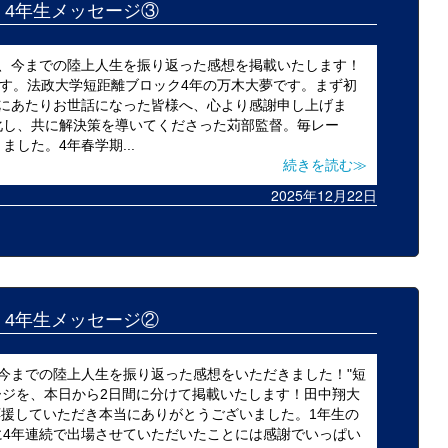
25 4年生メッセージ③
の、今までの陸上人生を振り返った感想を掲載いたします！
ます。法政大学短距離ブロック4年の万木大夢です。まず初
るにあたりお世話になった皆様へ、心より感謝申し上げま
化し、共に解決策を導いてくださった苅部監督。毎レー
した。4年春学期...
続きを読む≫
2025年12月22日
25 4年生メッセージ②
今までの陸上人生を振り返った感想をいただきました！"短
ッセージを、本日から2日間に分けて掲載いたします！田中翔大
間応援していただき本当にありがとうございました。1年生の
に4年連続で出場させていただいたことには感謝でいっぱい