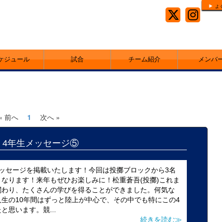
よ
ケジュール
試合
チーム紹介
メンバ
« 前へ
1
次へ »
25 4年生メッセージ⑤
ッセージを掲載いたします！今回は投擲ブロックから3名
なります！来年もぜひお楽しみに！松重蒼吾(投擲)これま
関わり、たくさんの学びを得ることができました。何気な
生の10年間はずっと陸上が中心で、その中でも特にこの4
思います。競...
続きを読む≫