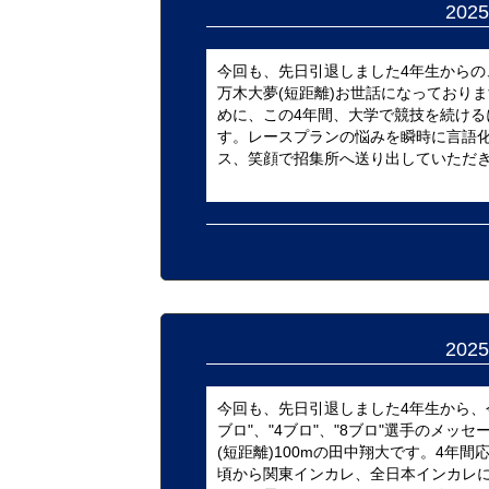
20
今回も、先日引退しました4年生から
万木大夢(短距離)お世話になっており
めに、この4年間、大学で競技を続け
す。レースプランの悩みを瞬時に言語
ス、笑顔で招集所へ送り出していただきま
20
今回も、先日引退しました4年生から、
ブロ"、"4ブロ"、"8ブロ"選手のメ
(短距離)100mの田中翔大です。4年
頃から関東インカレ、全日本インカレ